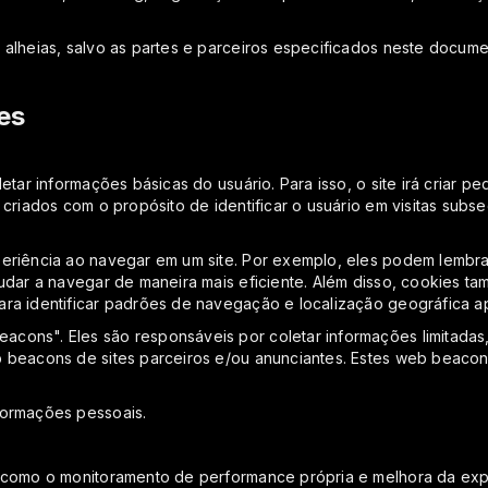
 alheias, salvo as partes e parceiros especificados neste docum
es
etar informações básicas do usuário. Para isso, o site irá criar
riados com o propósito de identificar o usuário em visitas subsequ
eriência ao navegar em um site. Por exemplo, eles podem lembrar
judar a navegar de maneira mais eficiente. Além disso, cookies
ra identificar padrões de navegação e localização geográfica a
ons". Eles são responsáveis por coletar informações limitadas, 
b beacons de sites parceiros e/ou anunciantes. Estes web beac
formações pessoais.
 como o monitoramento de performance própria e melhora da expe