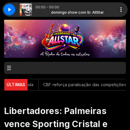
00:00 - 00:00
r. AllStar
er Young
domingo show com Sr. AllStar
Alphaville - Forever Young
 do artista
ÚLTIMAS
CBF reforça paralisação das competições durant
Libertadores: Palmeiras
vence Sporting Cristal e