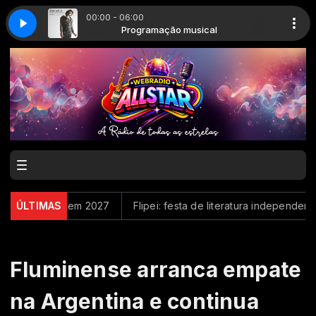
00:00 - 06:00
e Could Turn This World Around)
al
Programação musical
Jean Wells - With My Love and What Yo
eminina em 2027
ÚLTIMAS
Flipei: festa de literatura independente c
Fluminense arranca empate
na Argentina e continua