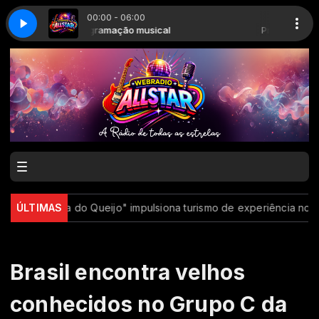
00:00 - 06:00
Programação musical
The Big 80s Guys - Ghostbusters (Theme)
Programação musi
The Big 80s Guys 
"Rota do Queijo" impulsiona turismo de experiência no Serro (
ÚLTIMAS
Brasil encontra velhos
conhecidos no Grupo C da