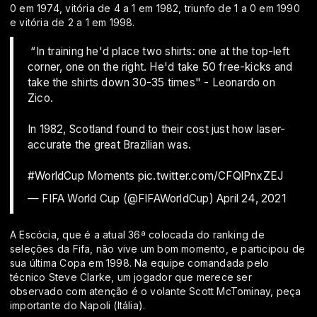
0 em 1974, vitória de 4 a 1 em 1982, triunfo de 1 a 0 em 1990
e vitória de 2 a 1 em 1998.
️ “In training he'd place two shirts: one at the top-left
corner, one on the right. He'd take 50 free-kicks and
take the shirts down 30-35 times" - Leonardo on
Zico.
In 1982, Scotland found to their cost just how laser-
accurate the great Brazilian was.
#WorldCup
Moments
pic.twitter.com/CFQlPnxZEJ
— FIFA World Cup (@FIFAWorldCup)
April 24, 2021
A Escócia, que é a atual 36ª colocada do ranking de
seleções da Fifa, não vive um bom momento, e participou de
sua última Copa em 1998. Na equipe comandada pelo
técnico Steve Clarke, um jogador que merece ser
observado com atenção é o volante Scott McTominay, peça
importante do Napoli (Itália).