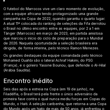
O futebol do Marrocos vive um claro momento de evolução,
com a equipe africana tendo protagonizado uma grande
campanha na Copa de 2022, quando garantiu o quarto lugar.
A atual 11ª colocada do ranking de seleções da Fifa derrotou
o Brasil no último encontro entre as equipes, por 2 a 1 em
Tânger (Marrocos) em março de 2023, em partida amistosa
que marcou o início do ciclo de preparação para o Mundial
de 2026. Naquela oportunidade a seleção brasileira era
dirigida, de forma interina, pelo técnico Ramon Menezes.
Os grandes destaques da equipe comandada pelo técnico
Mohamed Ouahbi são o lateral Achraf Hakimi, do PSG
(França), e o goleiro Yassine Bounou, que defende o Al-Hilal
(Arábia Saudita).
Encontro inédito
Seis dias após a estreia na Copa (em 19 de junho), na
Filadélfia, o Brasil terá pela frente o único adversário da
primeira fase contra o qual nunca mediu forças em Copas do
Mundo, o Haiti. A seleção caribenha, que retorna a uma Copa
do Mundo após um hiato de mais de 50 anos, já enfrentou o