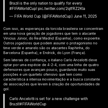
Brazil is the only nation to qualify for every
#FIFAWorldCup
!
pic.twitter.com/2qtfRZ2Kla
— FIFA World Cup (@FIFAWorldCup)
June 11, 2025
Com isso, as esperanças da torcida brasileira se concentram
em uma nova geração de jogadores que tem o atacante
Vinicius Júnior, do Real Madrid (Espanha), como expoente.
Outros jogadores que podem assumir o protagonismo no
time verde e amarelo são os atacantes Raphinha, do
Barcelona (Espanha), e Endrick, do Lyon (França).
Sem laterais de confiança, o italiano Carlo Ancelotti deve
optar por uma espécie de 4-2-4, com uma linha de quatro
defensores que avançam pouco, guardando muito suas
posições e um quarteto ofensivo que tem como
característica a intensa movimentação e a busca constante
de associações que levem à criação de oportunidades de
gol.
Carlo Ancelotti is set for a new challenge with
Brazil!
#FIFAWorldCup