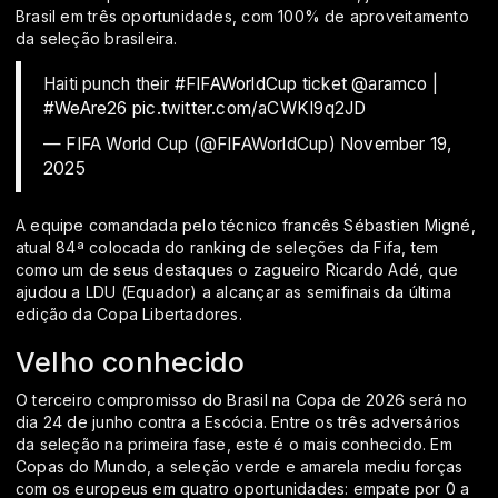
Brasil em três oportunidades, com 100% de aproveitamento
da seleção brasileira.
Haiti punch their
#FIFAWorldCup
ticket ️
@aramco
|
#WeAre26
pic.twitter.com/aCWKI9q2JD
— FIFA World Cup (@FIFAWorldCup)
November 19,
2025
A equipe comandada pelo técnico francês Sébastien Migné,
atual 84ª colocada do ranking de seleções da Fifa, tem
como um de seus destaques o zagueiro Ricardo Adé, que
ajudou a LDU (Equador) a alcançar as semifinais da última
edição da Copa Libertadores.
Velho conhecido
O terceiro compromisso do Brasil na Copa de 2026 será no
dia 24 de junho contra a Escócia. Entre os três adversários
da seleção na primeira fase, este é o mais conhecido. Em
Copas do Mundo, a seleção verde e amarela mediu forças
com os europeus em quatro oportunidades: empate por 0 a