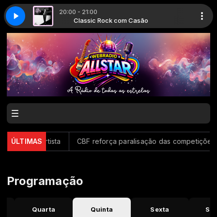
20:00 - 21:00
 Casão
k I'm In Love
Classic Rock com Casão
Eddie Money - Think I'm In Love
enário do artista
ÚLTIMAS
CBF reforça paralisação das competições 
Programação
Quarta
Quinta
Sexta
Sá