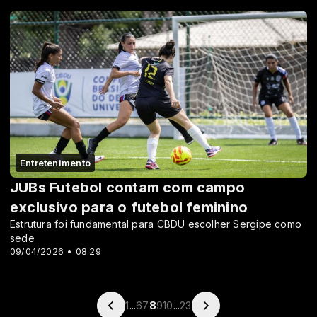
Entretenimento
JUBs Futebol contam com campo
exclusivo para o futebol feminino
Estrutura foi fundamental para CBDU escolher Sergipe como
sede
09/04/2026 • 08:29
1
...
6
7
8
9
10
...
23