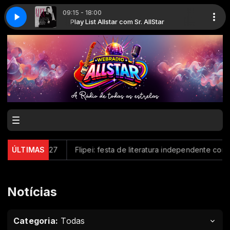
09:15 - 18:00
Loved Me - Live
tar
Play List Allstar com Sr. AllStar
Céline Dion - Because You Loved Me - Live
em 2027
ÚLTIMAS
Flipei: festa de literatura independente começa ama
Notícias
Categoria:
Todas